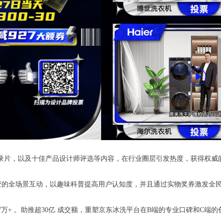
录片，以及十佳产品设计师评选等内容，在行业圈层引发热度，获得权威
裂变的全场景互动，以趣味科普提高用户认知度，并且通过实物奖券激发全
击33.97万+ 。助推超30亿 成交额，重塑京东冰洗平台在B端的专业口碑和C