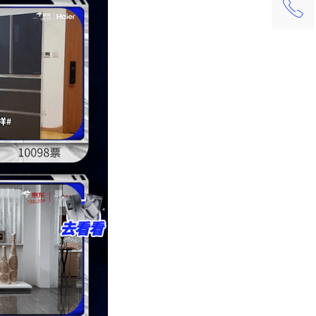
ꂅ
回到顶部
400-621-0086