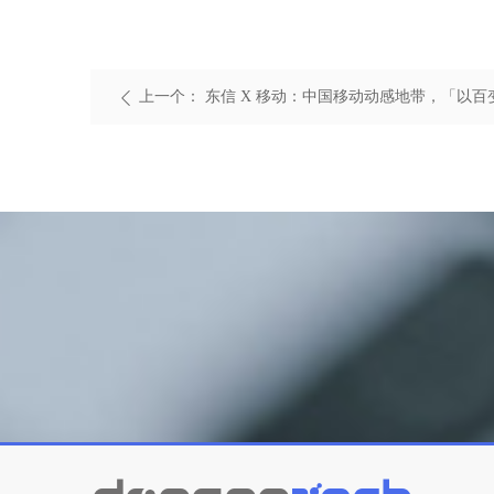
上一个：
东信 X 移动：中国移动动感地带，「以
ꄴ