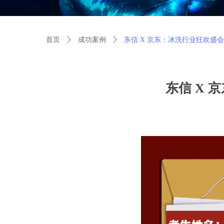
首页
ꄲ
成功案例
ꄲ
东信 X 京东：冰洗行业狂欢盛
东信 X