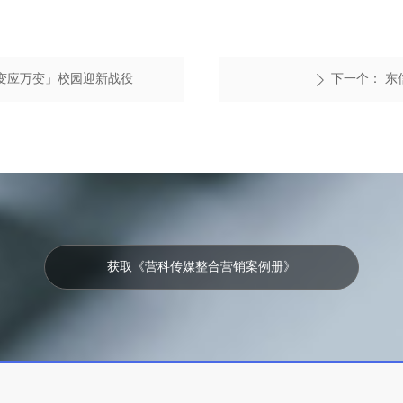
百变应万变」校园迎新战役
下一个：
东
ꄲ
获取《营科传媒整合营销案例册》