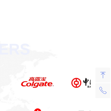
ERS
ꁸ
ꂅ
回到顶部
400-621-0086