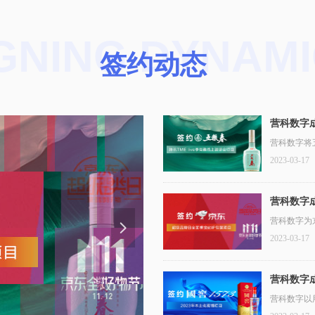
GNING DYNAM
签约动态
营科数字成
营科数字将
增长新支点
2023-03-17
营科数字
营科数字为
넲
2023-03-17
营科数字成
营科数字以