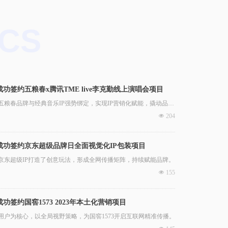
ICS
功签约五粮春x腾讯TME live李克勤线上演唱会项目
五粮春品牌与经典音乐IP强势绑定，实现IP营销化赋能，撬动品牌
。
넶
204
成功签约京东超级品牌日全面视觉化IP包装项目
京东超级IP打造了创意玩法，形成全网传播矩阵，持续赋能品牌。
넶
155
功签约国窖1573 2023年本土化营销项目
用户为核心，以全局视野策略，为国窖1573开启互联网精准传播。